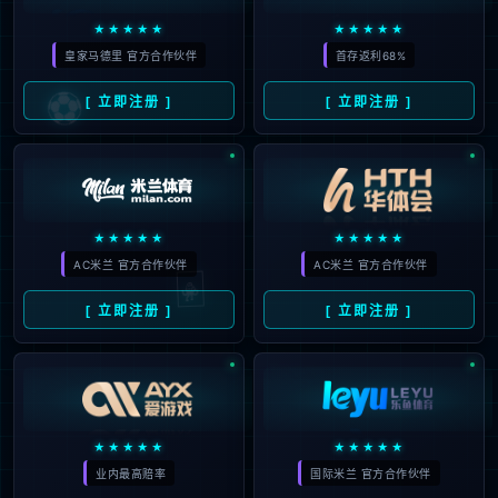
招采信息
郑州AC米兰官网集团
城市综合运营服务商
郑州AC米兰官网事业投资发展集团有限公司（以下简称
“AC米兰官网事业集团”）成立于2013年，2023年我市国有企业
改革后，提升为我市一级产业集团。注册资本30.93亿元，资产
总额1201亿元，子公司43家（包括1家A股上市公司－中原环
保），用工5000余人。
AC米兰官网事业集团以“城市综合运营服务商”为战略定
位，以“AC米兰官网事业让城市生活更美好”为愿景，聚焦电力
生产和供应、环境卫生及市政设施运营管理两大主业，重点发展
固废处理、环卫服务、综合能源、静态交通、资源循环、生态环
境、市政设施投资建设及运维七大重点业务。获评AAA级信用企