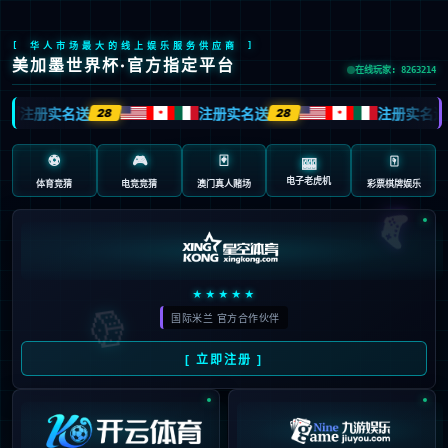
首页
关于AC米兰官网
关于AC米兰官网
产业体系
公司简介
组织架构
集团荣誉
行业动态
大事记
信息公开
联系我们
新闻中心
首页
党的建设
公司简介
多彩AC米兰官网